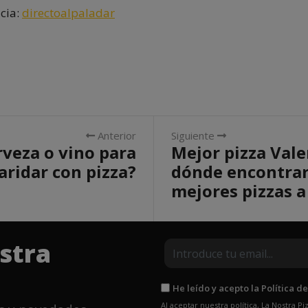
icia:
directoalpaladar
Anterior
Siguiente
rveza o vino para
Mejor pizza Vale
ridar con pizza?
dónde encontrar
mejores pizzas a
stra
He leído y acepto la Política d
Al aceptar nuestra política, La Nostra 