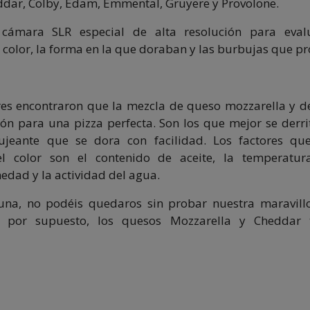
ddar, Colby, Edam, Emmental, Gruyere y Provolone.
 cámara SLR especial de alta resolución para evalu
color, la forma en la que doraban y las burbujas que p
res encontraron que la mezcla de queso mozzarella y 
ión para una pizza perfecta. Son los que mejor se derr
bujeante que se dora con facilidad. Los factores que
l color son el contenido de aceite, la temperatura
edad y la actividad del agua.
guna, no podéis quedaros sin probar nuestra maravil
, por supuesto, los quesos Mozzarella y Cheddar 