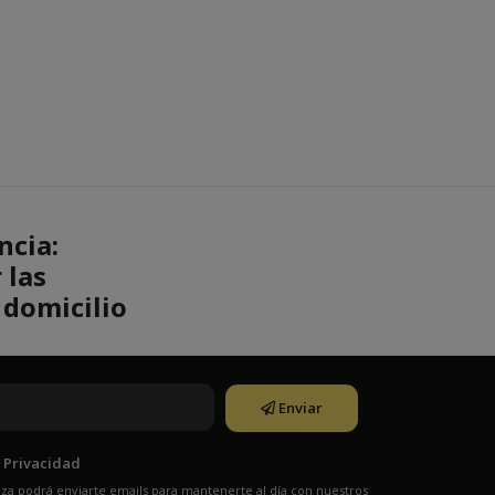
ncia:
 las
 domicilio
Enviar
e Privacidad
Pizza podrá enviarte emails para mantenerte al día con nuestros