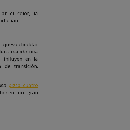
ar el color, la
roducían.
de queso cheddar
iten creando una
 influyen en la
 de transición,
losa
pizza cuatro
tienen un gran