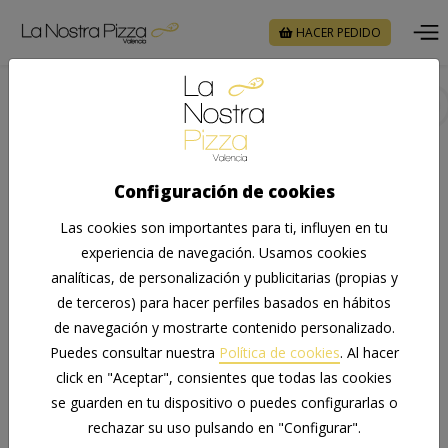
HACER PEDIDO
#productoslocales
Nuestra carta
Configuración de cookies
Elaboramos nuestros productos con
ingredientes de calidad
Las cookies son importantes para ti, influyen en tu
experiencia de navegación. Usamos cookies
analíticas, de personalización y publicitarias (propias y
de terceros) para hacer perfiles basados en hábitos
Pizzas
Especiales
de navegación y mostrarte contenido personalizado.
Puedes consultar nuestra
Política de cookies
. Al hacer
Complementos
Hamburguesas
click en "Aceptar", consientes que todas las cookies
Hot-Dog
Postres
se guarden en tu dispositivo o puedes configurarlas o
rechazar su uso pulsando en "Configurar".