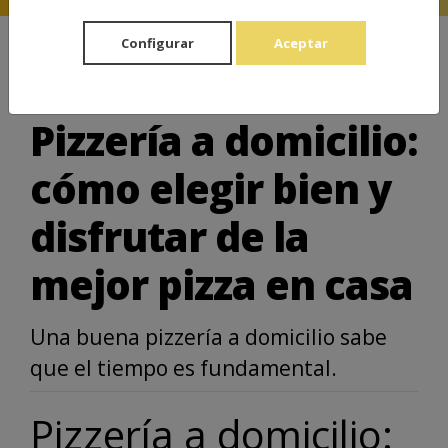
Configurar
Aceptar
Noticia
Pizzería a domicilio:
cómo elegir bien y
disfrutar de la
mejor pizza en casa
Una buena pizzería a domicilio sabe
que el tiempo es fundamental.
Pizzería a domicilio: